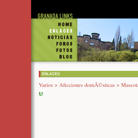
Home
Enlaces
Noticias
Foros
Fotos
Blog
ENLACES
Varios > Aficciones domÃ©sticas > Mascot