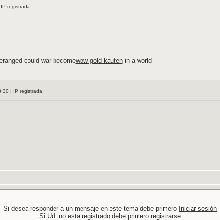
 IP registrada
eranged could war become
wow gold kaufen
in a world
:30 | IP registrada
Si desea responder a un mensaje en este tema debe primero
Iniciar sesión
Si Ud. no esta registrado debe primero
registrarse