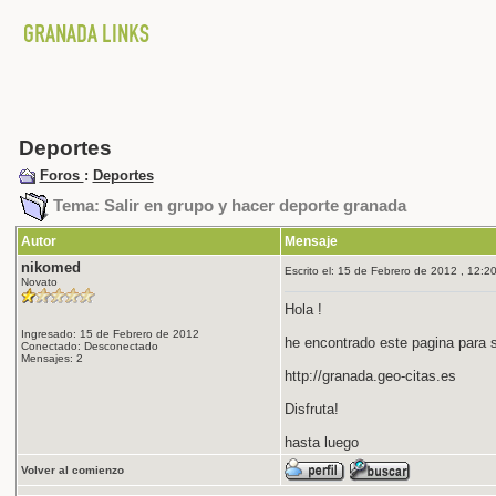
Deportes
Foros
:
Deportes
Tema: Salir en grupo y hacer deporte granada
Autor
Mensaje
nikomed
Escrito el: 15 de Febrero de 2012 , 12:20
Novato
Hola !
Ingresado: 15 de Febrero de 2012
he encontrado este pagina para s
Conectado: Desconectado
Mensajes: 2
http://granada.geo-citas.es
Disfruta!
hasta luego
Volver al comienzo