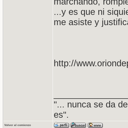
marchando, rompi
...y es que ni siqu
me asiste y justific
http://www.oriond
_______________
"... nunca se da de
es".
Volver al comienzo