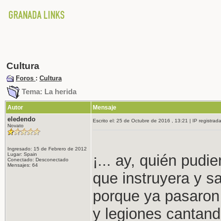
Cultura
Foros
:
Cultura
Tema: La herida
Autor
Mensaje
eledendo
Escrito el: 25 de Octubre de 2016 , 13:21 | IP registrad
Novato
Ingresado: 15 de Febrero de 2012
Lugar: Spain
¡... ay, quién pudi
Conectado: Desconectado
Mensajes: 64
que instruyera y s
porque ya pasaron 
y legiones cantand