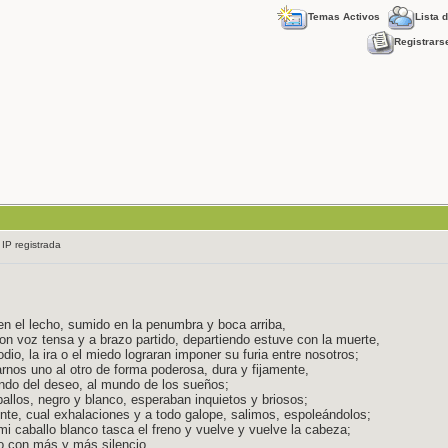
Temas Activos
Lista 
Registrars
 IP registrada
n el lecho, sumido en la penumbra y boca arriba,
con voz tensa y a brazo partido, departiendo estuve con la muerte,
 odio, la ira o el miedo lograran imponer su furia entre nosotros;
rarnos uno al otro de forma poderosa, dura y fijamente,
undo del deseo, al mundo de los sueños;
aballos, negro y blanco, esperaban inquietos y briosos;
te, cual exhalaciones y a todo galope, salimos, espoleándolos;
mi caballo blanco tasca el freno y vuelve y vuelve la cabeza;
io con más y más silencio,