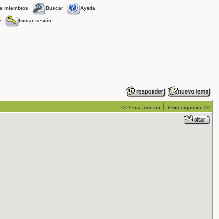
de miembros
Buscar
Ayuda
e
Iniciar sesión
|
<< Tema anterior
Tema siguiente >>