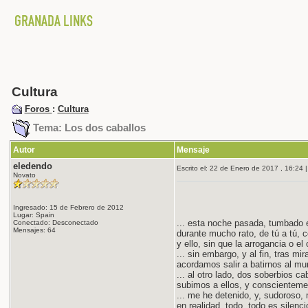
Cultura
Foros
:
Cultura
Tema: Los dos caballos
Autor
Mensaje
eledendo
Escrito el: 22 de Enero de 2017 , 16:24 |
Novato
Ingresado: 15 de Febrero de 2012
Lugar: Spain
... esta noche pasada, tumbado e
Conectado: Desconectado
Mensajes: 64
durante mucho rato, de tú a tú, 
y ello, sin que la arrogancia o el
... sin embargo, y al fin, tras mi
acordamos salir a batirnos al m
... al otro lado, dos soberbios c
subimos a ellos, y conscientemen
... me he detenido, y, sudoroso, 
en realidad, todo, todo es silenc