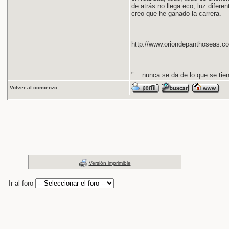
de atrás no llega eco, luz diferen
creo que he ganado la carrera.
http://www.oriondepanthoseas.c
__________________
"... nunca se da de lo que se tie
Volver al comienzo
Versión imprimible
Ir al foro