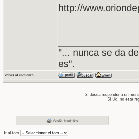
http://www.oriond
_______________
"... nunca se da de
es".
Volver al comienzo
Si desea responder a un men
Si Ud. no esta re
Versión imprimible
Ir al foro