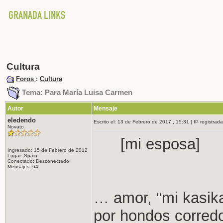
Cultura
Foros
:
Cultura
Tema: Para María Luisa Carmen
Autor
Mensaje
eledendo
Escrito el: 13 de Febrero de 2017 , 15:31 | IP registrada
Novato
[mi esposa]
Ingresado: 15 de Febrero de 2012
Lugar: Spain
Conectado: Desconectado
Mensajes: 64
… amor, "mi kasika
por hondos corredo