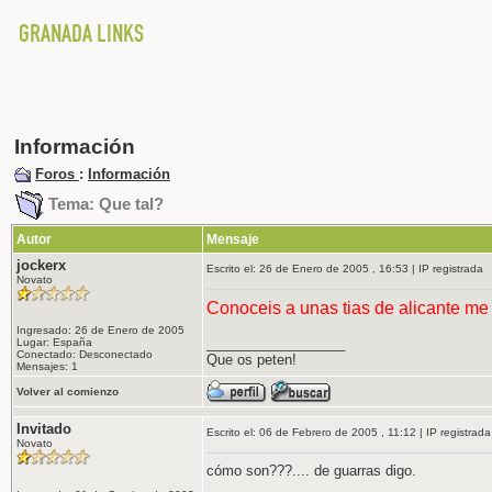
Información
Foros
:
Información
Tema: Que tal?
Autor
Mensaje
jockerx
Escrito el: 26 de Enero de 2005 , 16:53 | IP registrada
Novato
Conoceis a unas tias de alicante me
Ingresado: 26 de Enero de 2005
__________________
Lugar: España
Conectado: Desconectado
Que os peten!
Mensajes: 1
Volver al comienzo
Invitado
Escrito el: 06 de Febrero de 2005 , 11:12 | IP registrada
Novato
cómo son???.... de guarras digo.