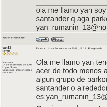
_________________
ola me llamo yan soy
santander q aga park
yan_rumanin_13@hot
Volver al comienzo
yan13
Escrito el: 14 de Septiembre de 2007 , 17:13 | IP registrada
Novato
Ola me llamo yan ten
Ingresado:
14 de Septiembre de 2007
Lugar: Spain
acer de todo menos al
Conectado: Desconectado
Mensajes: 3
algun grupo de parkou
santander o alreded
es:yan_rumanin_13@