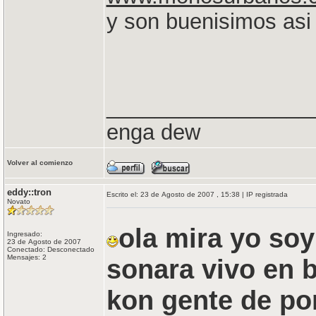
y son buenisimos asi
_________________
enga dew
Volver al comienzo
eddy::tron
Escrito el: 23 de Agosto de 2007 , 15:38 | IP registrada
Novato
ola mira yo soy
Ingresado:
23 de Agosto de 2007
Conectado: Desconectado
Mensajes: 2
sonara vivo en 
kon gente de po