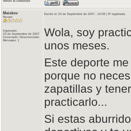
Volver al comienzo
Maiskov
Escrito el: 23 de Septiembre de 2007 , 10:08 | IP registrada
Novato
Wola, soy practi
Ingresado:
23 de Septiembre de 2007
Conectado: Desconectado
Mensajes: 1
unos meses.
Este deporte me
porque no neces
zapatillas y tene
practicarlo...
Si estas aburrido