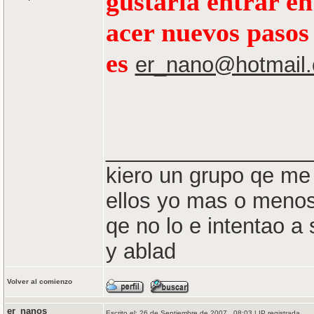
gustaria entrar e
acer nuevos pasos 
es
er_nano@hotmail
_________________
kiero un grupo qe me 
ellos yo mas o menos
qe no lo e intentao a
y ablad
Volver al comienzo
er_nanos
Escrito el: 26 de Septiembre de 2007 , 08:03 | IP registrada