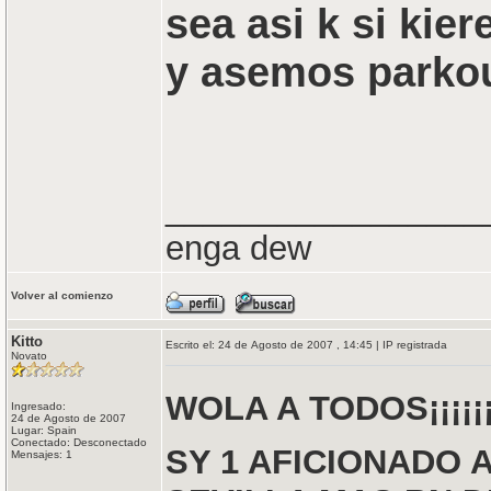
sea asi k si ki
y asemos parkour
_________________
enga dew
Volver al comienzo
Kitto
Escrito el: 24 de Agosto de 2007 , 14:45 | IP registrada
Novato
WOLA A TODOS¡¡¡¡¡¡¡
Ingresado:
24 de Agosto de 2007
Lugar: Spain
Conectado: Desconectado
SY 1 AFICIONADO 
Mensajes: 1