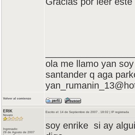
Gracias por leer est
_________________
ola me llamo yan soy
santander q aga park
yan_rumanin_13@hot
Volver al comienzo
ERIK
Escrito el: 14 de Septiembre de 2007 , 18:02 | IP registrada
Novato
soy enrike si ay algu
Ingresado:
29 de Agosto de 2007