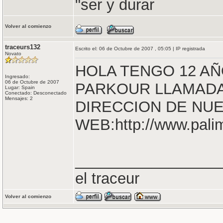
"ser y durar
Volver al comienzo
traceurs132
Escrito el: 06 de Octubre de 2007 , 05:05 | IP registrada
Novato
HOLA TENGO 12 AÑ
Ingresado:
06 de Octubre de 2007
PARKOUR LLAMADA 
Lugar: Spain
Conectado: Desconectado
Mensajes: 2
DIRECCION DE NU
WEB:http://www.pali
_________________
el traceur
Volver al comienzo