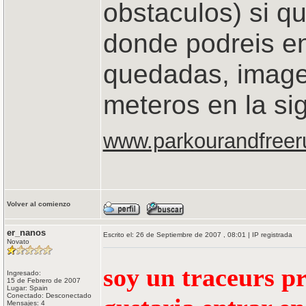
obstaculos) si q
donde podreis en
quedadas, image
meteros en la si
www.parkourandfreer
Volver al comienzo
er_nanos
Escrito el: 26 de Septiembre de 2007 , 08:01 | IP registrada
Novato
soy un traceurs pr
Ingresado:
15 de Febrero de 2007
Lugar: Spain
Conectado: Desconectado
Mensajes: 4