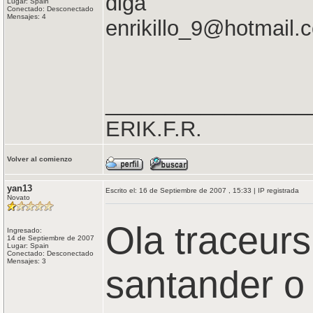
diga
Lugar: Spain
Conectado: Desconectado
Mensajes: 4
enrikillo_9@hotmail.
_________________
ERIK.F.R.
Volver al comienzo
yan13
Escrito el: 16 de Septiembre de 2007 , 15:33 | IP registrada
Novato
Ola traceur
Ingresado:
14 de Septiembre de 2007
Lugar: Spain
Conectado: Desconectado
Mensajes: 3
santander o