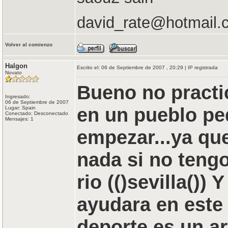
david_rate@hotmail.
Volver al comienzo
Halgon
Escrito el: 06 de Septiembre de 2007 , 20:29 | IP registrada
Novato
Bueno no practi
Ingresado:
06 de Septiembre de 2007
en un pueblo p
Lugar: Spain
Conectado: Desconectado
Mensajes: 1
empezar...ya qu
nada si no teng
rio (()sevilla())
ayudara en este
deporte es un art