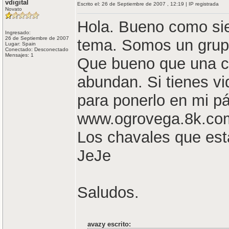
vdigital
Escrito el: 26 de Septiembre de 2007 , 12:19 | IP registrada
Novato
Hola. Bueno como sie
Ingresado:
26 de Septiembre de 2007
tema. Somos un grup
Lugar: Spain
Conectado: Desconectado
Mensajes: 1
Que bueno que una ch
abundan. Si tienes vi
para ponerlo en mi pá
www.ogrovega.8k.co
Los chavales que está
JeJe
Saludos.
avazy escrito: