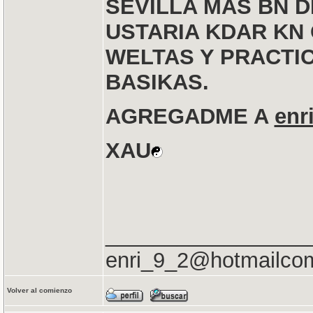
SEVILLA MAS BN 
USTARIA KDAR KN
WELTAS Y PRACTI
BASIKAS.
AGREGADME A
enr
XAU
_________________
enri_9_2@hotmailco
Volver al comienzo