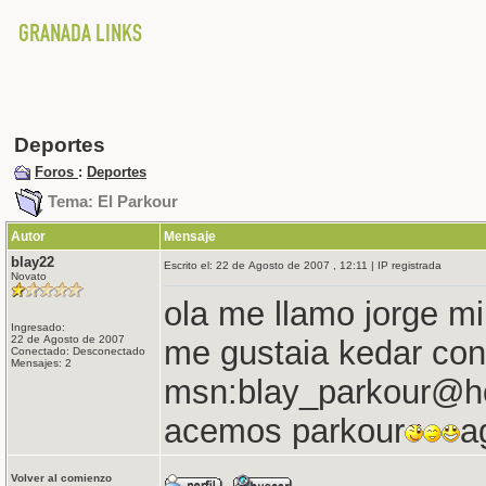
Deportes
Foros
:
Deportes
Tema: El Parkour
Autor
Mensaje
blay22
Escrito el: 22 de Agosto de 2007 , 12:11 | IP registrada
Novato
ola me llamo jorge m
Ingresado:
22 de Agosto de 2007
me gustaia kedar con
Conectado: Desconectado
Mensajes: 2
msn:blay_parkour@ho
acemos parkour
a
Volver al comienzo