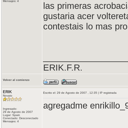
Mensajes: 4
las primeras acrobac
gustaria acer volter
contestais lo mas pro
_________________
ERIK.F.R.
Volver al comienzo
ERIK
Escrito el: 29 de Agosto de 2007 , 12:35 | IP registrada
Novato
agregadme enrikillo
Ingresado:
29 de Agosto de 2007
Lugar: Spain
Conectado: Desconectado
Mensajes: 4