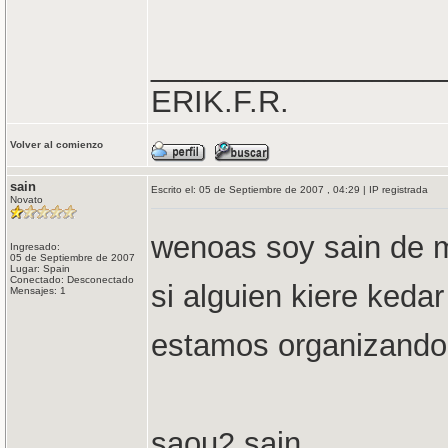
_________________
ERIK.F.R.
Volver al comienzo
sain
Escrito el: 05 de Septiembre de 2007 , 04:29 | IP registrada
Novato
wenoas soy sain de ma
Ingresado:
05 de Septiembre de 2007
Lugar: Spain
Conectado: Desconectado
si alguien kiere kedar
Mensajes: 1
estamos organizando
saou2 sain