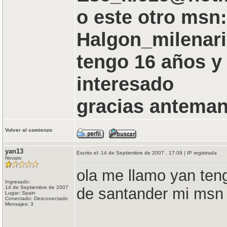
o este otro msn:
Halgon_milenar
tengo 16 años y
interesado
gracias anteman
Volver al comienzo
yan13
Escrito el: 14 de Septiembre de 2007 , 17:09 | IP registrada
Novato
ola me llamo yan ten
Ingresado:
14 de Septiembre de 2007
de santander mi msn
Lugar: Spain
Conectado: Desconectado
Mensajes: 3