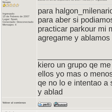
Novato
para halgon_milenari
Ingresado:
15 de Febrero de 2007
para aber si podiamos
Lugar: Spain
Conectado: Desconectado
Mensajes: 4
practicar parkour mi
agregame y ablamos
_________________
kiero un grupo qe me 
ellos yo mas o menos
qe no lo e intentao a
y ablad
Volver al comienzo