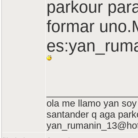
parkour par
formar uno.
es:yan_rum
_________________
ola me llamo yan soy
santander q aga park
yan_rumanin_13@hot