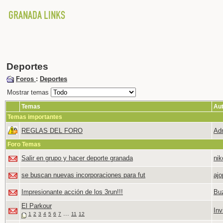
Deportes
Foros
:
Deportes
Mostrar temas
Temas
Au
Temas importantes
REGLAS DEL FORO
Adm
Foro Temas
Salir en grupo y hacer deporte granada
ni
se buscan nuevas incorporaciones para fut
ajo
Impresionante acción de los 3run!!!
Bu
El Parkour
Inv
...
1
2
3
4
5
6
7
11
12