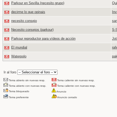
Parkour en Sevilla (necesito grupo)
Qu
decirme lo que opinais
Inv
necesito consejo
san
Necesito consejos (parkour)
S-
Parkour reproductor para vídeos de acción
Jot
El mundial
raf
Waterpolo
pak
Ir al foro
Tema abierto sin nuevas resp.
Tema caliente sin nuevas resp.
Tema abierto con nuevas resp.
Tema caliente con nuevas resp.
Tema bloqueado
Anuncio
Tema preferente
Anuncio cerrado